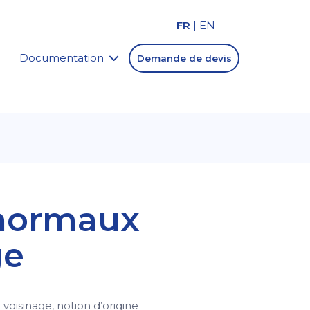
FR
|
EN
Documentation
Demande de devis
anormaux
ge
voisinage, notion d’origine