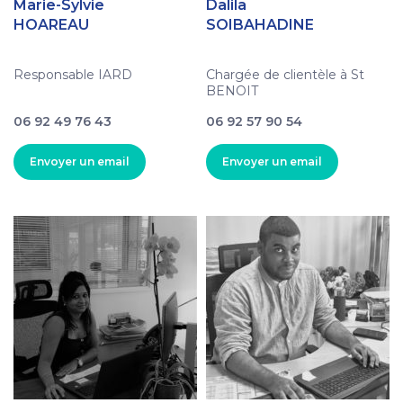
Marie-Sylvie
Dalila
HOAREAU
SOIBAHADINE
Responsable IARD
Chargée de clientèle à St
BENOIT
06 92 49 76 43
06 92 57 90 54
Envoyer un email
Envoyer un email