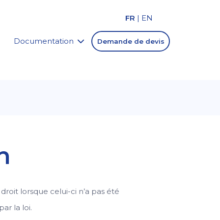
FR
|
EN
Documentation
Demande de devis
n
droit lorsque celui-ci n’a pas été
ar la loi.