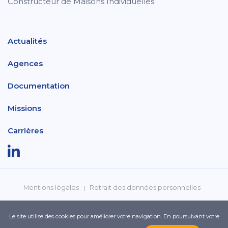
Constructeur de Maisons Individuelles
Actualités
Agences
Documentation
Missions
Carrières
Mentions légales
Retrait des données personnelles
Politique de confidentialité
Réclamations
Le site utilise des cookies pour améliorer votre navigation. En poursuivant votre